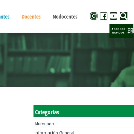
antes
Docentes
Nodocentes
ACCESOS
RAPIDOS
Categorías
Alumnado
Información General