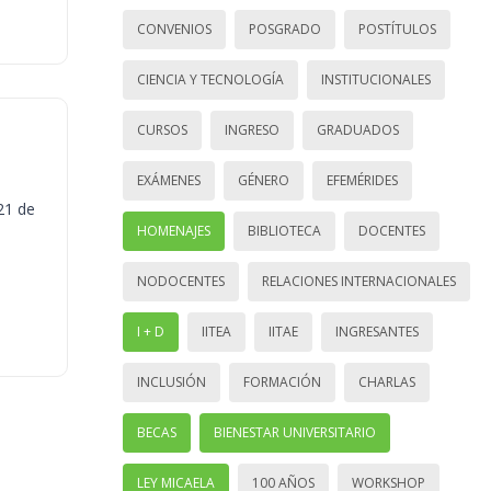
CONVENIOS
POSGRADO
POSTÍTULOS
CIENCIA Y TECNOLOGÍA
INSTITUCIONALES
CURSOS
INGRESO
GRADUADOS
EXÁMENES
GÉNERO
EFEMÉRIDES
21 de
HOMENAJES
BIBLIOTECA
DOCENTES
NODOCENTES
RELACIONES INTERNACIONALES
I + D
IITEA
IITAE
INGRESANTES
INCLUSIÓN
FORMACIÓN
CHARLAS
BECAS
BIENESTAR UNIVERSITARIO
LEY MICAELA
100 AÑOS
WORKSHOP