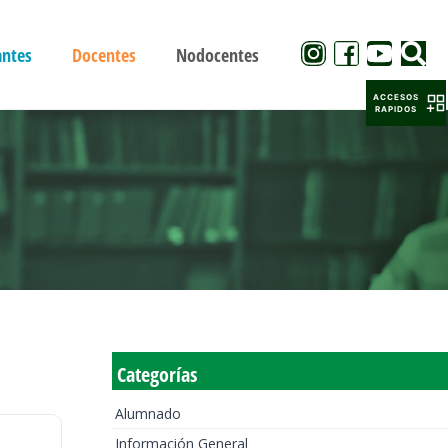
antes
Docentes
Nodocentes
ACCESOS
RAPIDOS
Categorías
Alumnado
Información General