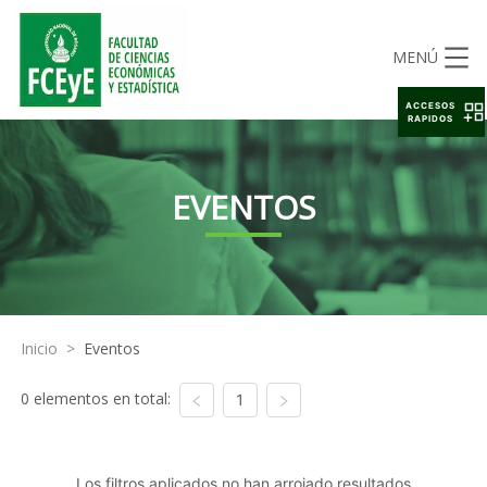
MENÚ
ACCESOS
RAPIDOS
EVENTOS
Inicio
>
Eventos
0 elementos en total:
1
Los filtros aplicados no han arrojado resultados