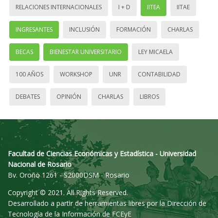
RELACIONES INTERNACIONALES
I + D
IITEA
IITAE
INGRESANTES
INCLUSIÓN
FORMACIÓN
CHARLAS
BECAS
BIENESTAR UNIVERSITARIO
LEY MICAELA
100 AÑOS
WORKSHOP
UNR
CONTABILIDAD
DEBATES
OPINIÓN
CHARLAS
LIBROS
Facultad de Ciencias Económicas y Estadística - Universidad
Nacional de Rosario
Bv. Oroño 1261 - S2000DSM - Rosario
Copyright © 2021. All Rights Reserved.
Desarrollado a partir de herramientas libres por la Dirección de
Tecnología de la Información de FCEyE