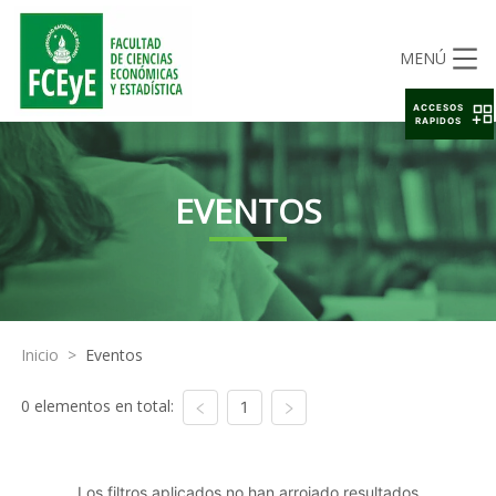
MENÚ
ACCESOS
RAPIDOS
EVENTOS
Inicio
>
Eventos
0 elementos en total:
1
Los filtros aplicados no han arrojado resultados