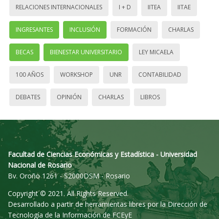
RELACIONES INTERNACIONALES
I + D
IITEA
IITAE
INGRESANTES
INCLUSIÓN
FORMACIÓN
CHARLAS
BECAS
BIENESTAR UNIVERSITARIO
LEY MICAELA
100 AÑOS
WORKSHOP
UNR
CONTABILIDAD
DEBATES
OPINIÓN
CHARLAS
LIBROS
Facultad de Ciencias Económicas y Estadística - Universidad
Nacional de Rosario
Bv. Oroño 1261 - S2000DSM - Rosario
Copyright © 2021. All Rights Reserved.
Desarrollado a partir de herramientas libres por la Dirección de
Tecnología de la Información de FCEyE