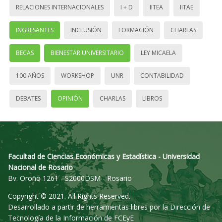
RELACIONES INTERNACIONALES
I + D
IITEA
IITAE
INGRESANTES
INCLUSIÓN
FORMACIÓN
CHARLAS
BECAS
BIENESTAR UNIVERSITARIO
LEY MICAELA
100 AÑOS
WORKSHOP
UNR
CONTABILIDAD
DEBATES
OPINIÓN
CHARLAS
LIBROS
Facultad de Ciencias Económicas y Estadística - Universidad
Nacional de Rosario
Bv. Oroño 1261 - S2000DSM - Rosario
Copyright © 2021. All Rights Reserved.
Desarrollado a partir de herramientas libres por la Dirección de
Tecnología de la Información de FCEyE