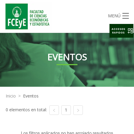
MENÚ
ACCESOS
RAPIDOS
EVENTOS
Inicio
>
Eventos
0 elementos en total:
1
Los filtros aplicados no han arrojado resultados