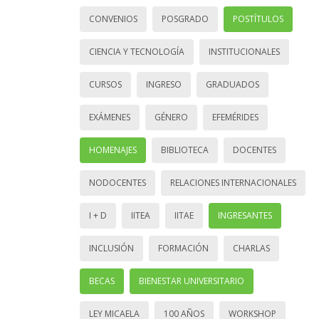
CONVENIOS
POSGRADO
POSTÍTULOS
CIENCIA Y TECNOLOGÍA
INSTITUCIONALES
CURSOS
INGRESO
GRADUADOS
EXÁMENES
GÉNERO
EFEMÉRIDES
HOMENAJES
BIBLIOTECA
DOCENTES
NODOCENTES
RELACIONES INTERNACIONALES
I + D
IITEA
IITAE
INGRESANTES
INCLUSIÓN
FORMACIÓN
CHARLAS
BECAS
BIENESTAR UNIVERSITARIO
LEY MICAELA
100 AÑOS
WORKSHOP