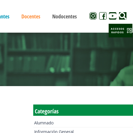
antes
Docentes
Nodocentes
ACCESOS
RAPIDOS
Categorías
Alumnado
Información General