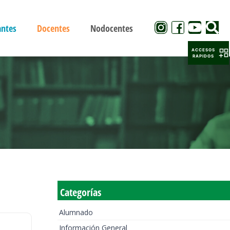
antes
Docentes
Nodocentes
ACCESOS
RAPIDOS
Categorías
Alumnado
Información General