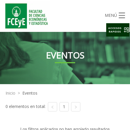
MENÚ
ACCESOS
RAPIDOS
EVENTOS
Inicio
>
Eventos
0 elementos en total:
1
Los filtros aplicados no han arrojado resultados