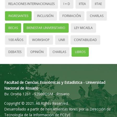
RELACIONES INTERNACIONALES
I + D
IITEA
IITAE
INGRESANTES
INCLUSIÓN
FORMACIÓN
CHARLAS
BECAS
BIENESTAR UNIVERSITARIO
LEY MICAELA
100 AÑOS
WORKSHOP
UNR
CONTABILIDAD
DEBATES
OPINIÓN
CHARLAS
LIBROS
Facultad de Ciencias Económicas y Estadística - Universidad
Nacional de Rosario
Bv. Oroño 1261 - S2000DSM - Rosario
Copyright © 2021. All Rights Reserved.
Desarrollado a partir de herramientas libres por la Dirección de
Tecnología de la Información de FCEyE