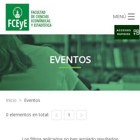
MENÚ
ACCESOS
RAPIDOS
EVENTOS
Inicio
>
Eventos
0 elementos en total:
1
Los filtros aplicados no han arrojado resultados