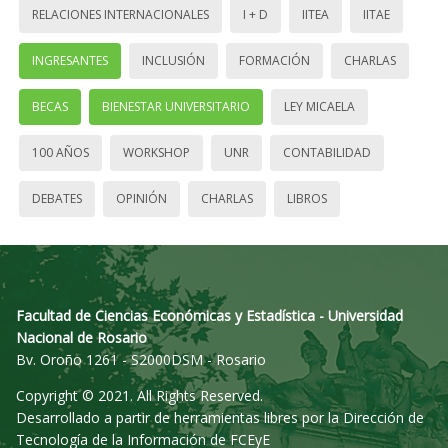
RELACIONES INTERNACIONALES
I + D
IITEA
IITAE
INGRESANTES
INCLUSIÓN
FORMACIÓN
CHARLAS
BECAS
BIENESTAR UNIVERSITARIO
LEY MICAELA
100 AÑOS
WORKSHOP
UNR
CONTABILIDAD
DEBATES
OPINIÓN
CHARLAS
LIBROS
Facultad de Ciencias Económicas y Estadística - Universidad
Nacional de Rosario
Bv. Oroño 1261 - S2000DSM - Rosario
Copyright © 2021. All Rights Reserved.
Desarrollado a partir de herramientas libres por la Dirección de
Tecnología de la Información de FCEyE