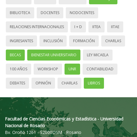
BIBLIOTECA
DOCENTES
NODOCENTES
RELACIONES INTERNACIONALES
I + D
IITEA
IITAE
INGRESANTES
INCLUSIÓN
FORMACIÓN
CHARLAS
BECAS
BIENESTAR UNIVERSITARIO
LEY MICAELA
100 AÑOS
WORKSHOP
UNR
CONTABILIDAD
DEBATES
OPINIÓN
CHARLAS
LIBROS
Facultad de Ciencias Económicas y Estadística - Universidad
Nacional de Rosario
Bv. Oroño 1261 - S2000DSM - Rosario