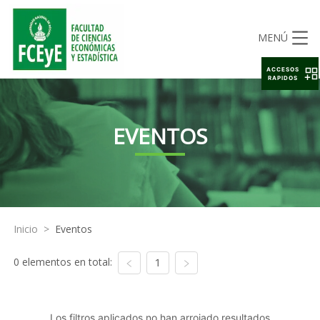
MENÚ
ACCESOS
RAPIDOS
EVENTOS
Inicio
>
Eventos
0 elementos en total:
1
Los filtros aplicados no han arrojado resultados