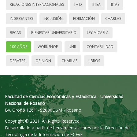
RELACIONES INTERNACIONALES
I + D
IITEA
IITAE
INGRESANTES
INCLUSIÓN
FORMACIÓN
CHARLAS
BECAS
BIENESTAR UNIVERSITARIO
LEY MICAELA
100 AÑOS
WORKSHOP
UNR
CONTABILIDAD
DEBATES
OPINIÓN
CHARLAS
LIBROS
Facultad de Ciencias Económicas y Estadística - Universidad
Nacional de Rosario
Bv. Oroño 1261 - S2000DSM - Rosario
Copyright © 2021. All Rights Reserved.
Desarrollado a partir de herramientas libres por la Dirección de
Tecnología de la Información de FCEyE