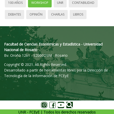
100 AÑOS
WORKSHOP
UNR
CONTABILIDAD
DEBATES
OPINIÓN
CHARLAS
LIBROS
Facultad de Ciencias Económicas y Estadística - Universidad
Nacional de Rosario
Bv. Oroño 1261 - S2000DSM - Rosario
Copyright © 2021. All Rights Reserved.
Desarrollado a partir de herramientas libres por la Dirección de
Tecnología de la Información de FCEyE
UNR - FCEyE | Todos los derechos reservados