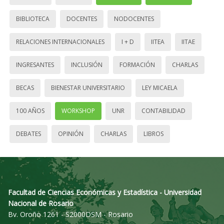
BIBLIOTECA
DOCENTES
NODOCENTES
RELACIONES INTERNACIONALES
I + D
IITEA
IITAE
INGRESANTES
INCLUSIÓN
FORMACIÓN
CHARLAS
BECAS
BIENESTAR UNIVERSITARIO
LEY MICAELA
100 AÑOS
WORKSHOP
UNR
CONTABILIDAD
DEBATES
OPINIÓN
CHARLAS
LIBROS
Facultad de Ciencias Económicas y Estadística - Universidad
Nacional de Rosario
Bv. Oroño 1261 - S2000DSM - Rosario