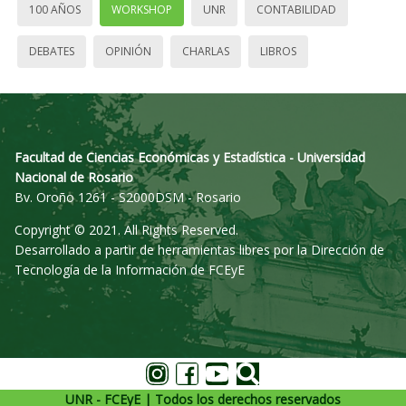
100 AÑOS
WORKSHOP
UNR
CONTABILIDAD
DEBATES
OPINIÓN
CHARLAS
LIBROS
Facultad de Ciencias Económicas y Estadística - Universidad
Nacional de Rosario
Bv. Oroño 1261 - S2000DSM - Rosario
Copyright © 2021. All Rights Reserved.
Desarrollado a partir de herramientas libres por la Dirección de
Tecnología de la Información de FCEyE
UNR - FCEyE | Todos los derechos reservados