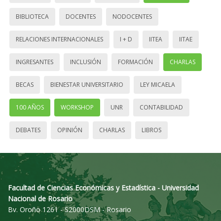
BIBLIOTECA
DOCENTES
NODOCENTES
RELACIONES INTERNACIONALES
I + D
IITEA
IITAE
INGRESANTES
INCLUSIÓN
FORMACIÓN
CHARLAS
BECAS
BIENESTAR UNIVERSITARIO
LEY MICAELA
100 AÑOS
WORKSHOP
UNR
CONTABILIDAD
DEBATES
OPINIÓN
CHARLAS
LIBROS
Facultad de Ciencias Económicas y Estadística - Universidad
Nacional de Rosario
Bv. Oroño 1261 - S2000DSM - Rosario