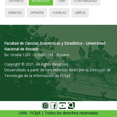
100 AÑOS
WORKSHOP
UNR
CONTABILIDAD
DEBATES
OPINIÓN
CHARLAS
LIBROS
Facultad de Ciencias Económicas y Estadística - Universidad
Nacional de Rosario
Bv. Oroño 1261 - S2000DSM - Rosario
Copyright © 2021. All Rights Reserved.
Desarrollado a partir de herramientas libres por la Dirección de
Tecnología de la Información de FCEyE
UNR - FCEyE | Todos los derechos reservados