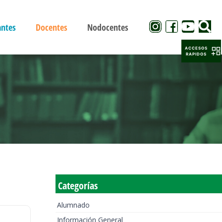
antes
Docentes
Nodocentes
ACCESOS
RAPIDOS
Categorías
Alumnado
Información General