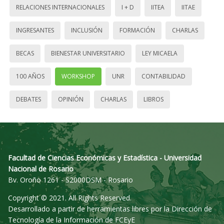
RELACIONES INTERNACIONALES
I + D
IITEA
IITAE
INGRESANTES
INCLUSIÓN
FORMACIÓN
CHARLAS
BECAS
BIENESTAR UNIVERSITARIO
LEY MICAELA
100 AÑOS
WORKSHOP
UNR
CONTABILIDAD
DEBATES
OPINIÓN
CHARLAS
LIBROS
Facultad de Ciencias Económicas y Estadística - Universidad
Nacional de Rosario
Bv. Oroño 1261 - S2000DSM - Rosario
Copyright © 2021. All Rights Reserved.
Desarrollado a partir de herramientas libres por la Dirección de
Tecnología de la Información de FCEyE