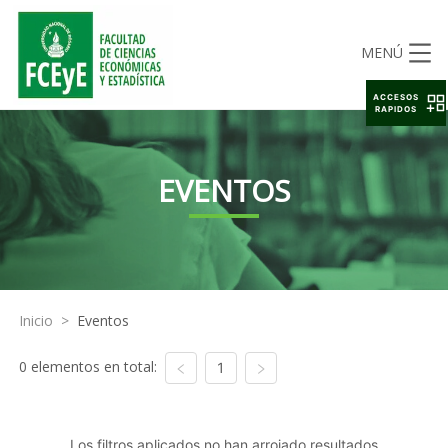
MENÚ
ACCESOS
RAPIDOS
EVENTOS
Inicio
>
Eventos
0 elementos en total:
1
Los filtros aplicados no han arrojado resultados