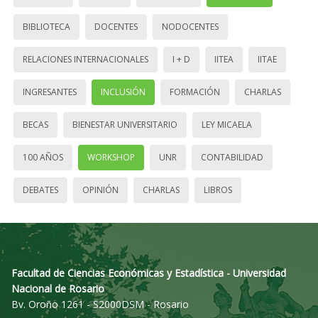
BIBLIOTECA
DOCENTES
NODOCENTES
RELACIONES INTERNACIONALES
I + D
IITEA
IITAE
INGRESANTES
INCLUSIÓN
FORMACIÓN
CHARLAS
BECAS
BIENESTAR UNIVERSITARIO
LEY MICAELA
100 AÑOS
WORKSHOP
UNR
CONTABILIDAD
DEBATES
OPINIÓN
CHARLAS
LIBROS
Facultad de Ciencias Económicas y Estadística - Universidad
Nacional de Rosario
Bv. Oroño 1261 - S2000DSM - Rosario