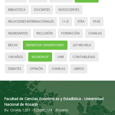
BIBLIOTECA
DOCENTES
NODOCENTES
RELACIONES INTERNACIONALES
I + D
IITEA
IITAE
INGRESANTES
INCLUSIÓN
FORMACIÓN
CHARLAS
BECAS
BIENESTAR UNIVERSITARIO
LEY MICAELA
100 AÑOS
WORKSHOP
UNR
CONTABILIDAD
DEBATES
OPINIÓN
CHARLAS
LIBROS
Facultad de Ciencias Económicas y Estadística - Universidad
Nacional de Rosario
Bv. Oroño 1261 - S2000DSM - Rosario