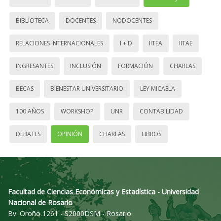
BIBLIOTECA
DOCENTES
NODOCENTES
RELACIONES INTERNACIONALES
I + D
IITEA
IITAE
INGRESANTES
INCLUSIÓN
FORMACIÓN
CHARLAS
BECAS
BIENESTAR UNIVERSITARIO
LEY MICAELA
100 AÑOS
WORKSHOP
UNR
CONTABILIDAD
DEBATES
OPINIÓN
CHARLAS
LIBROS
Facultad de Ciencias Económicas y Estadística - Universidad
Nacional de Rosario
Bv. Oroño 1261 - S2000DSM - Rosario