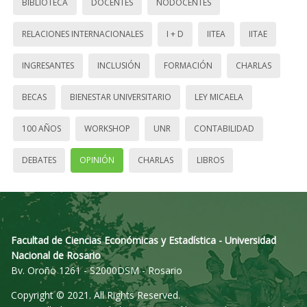
BIBLIOTECA
DOCENTES
NODOCENTES
RELACIONES INTERNACIONALES
I + D
IITEA
IITAE
INGRESANTES
INCLUSIÓN
FORMACIÓN
CHARLAS
BECAS
BIENESTAR UNIVERSITARIO
LEY MICAELA
100 AÑOS
WORKSHOP
UNR
CONTABILIDAD
DEBATES
OPINIÓN
CHARLAS
LIBROS
Facultad de Ciencias Económicas y Estadística - Universidad
Nacional de Rosario
Bv. Oroño 1261 - S2000DSM - Rosario
Copyright © 2021. All Rights Reserved.