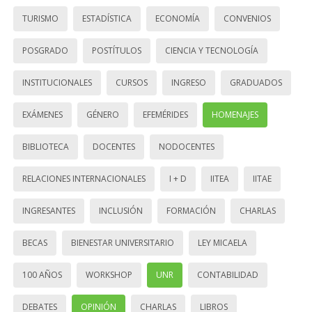
TURISMO
ESTADÍSTICA
ECONOMÍA
CONVENIOS
POSGRADO
POSTÍTULOS
CIENCIA Y TECNOLOGÍA
INSTITUCIONALES
CURSOS
INGRESO
GRADUADOS
EXÁMENES
GÉNERO
EFEMÉRIDES
HOMENAJES
BIBLIOTECA
DOCENTES
NODOCENTES
RELACIONES INTERNACIONALES
I + D
IITEA
IITAE
INGRESANTES
INCLUSIÓN
FORMACIÓN
CHARLAS
BECAS
BIENESTAR UNIVERSITARIO
LEY MICAELA
100 AÑOS
WORKSHOP
UNR
CONTABILIDAD
DEBATES
OPINIÓN
CHARLAS
LIBROS