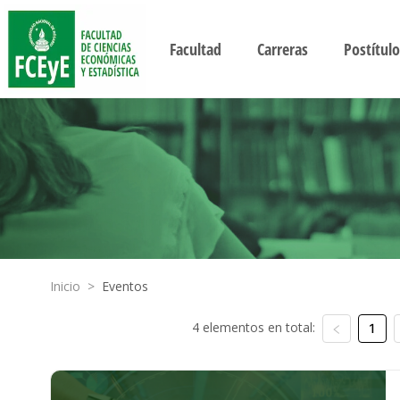
Facultad
Carreras
Postítulo
Inicio
>
Eventos
4 elementos en total:
1