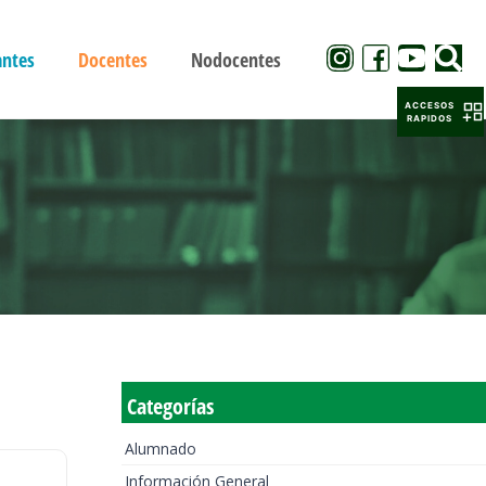
antes
Docentes
Nodocentes
ACCESOS
RAPIDOS
Categorías
Alumnado
Información General