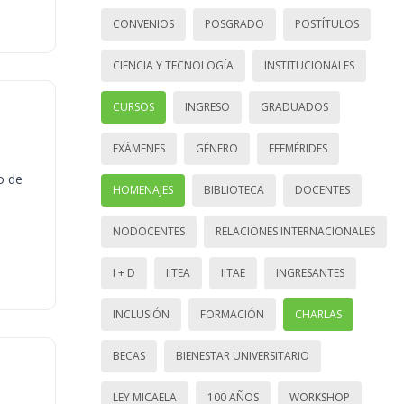
CONVENIOS
POSGRADO
POSTÍTULOS
CIENCIA Y TECNOLOGÍA
INSTITUCIONALES
CURSOS
INGRESO
GRADUADOS
EXÁMENES
GÉNERO
EFEMÉRIDES
o de
HOMENAJES
BIBLIOTECA
DOCENTES
NODOCENTES
RELACIONES INTERNACIONALES
I + D
IITEA
IITAE
INGRESANTES
INCLUSIÓN
FORMACIÓN
CHARLAS
BECAS
BIENESTAR UNIVERSITARIO
LEY MICAELA
100 AÑOS
WORKSHOP