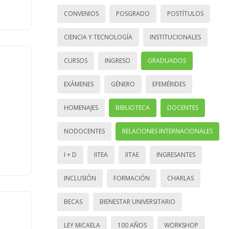
CONVENIOS
POSGRADO
POSTÍTULOS
CIENCIA Y TECNOLOGÍA
INSTITUCIONALES
CURSOS
INGRESO
GRADUADOS
EXÁMENES
GÉNERO
EFEMÉRIDES
HOMENAJES
BIBLIOTECA
DOCENTES
NODOCENTES
RELACIONES INTERNACIONALES
I + D
IITEA
IITAE
INGRESANTES
INCLUSIÓN
FORMACIÓN
CHARLAS
BECAS
BIENESTAR UNIVERSITARIO
LEY MICAELA
100 AÑOS
WORKSHOP