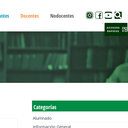
antes
Docentes
Nodocentes
ACCESOS
RAPIDOS
Categorías
Alumnado
Información General