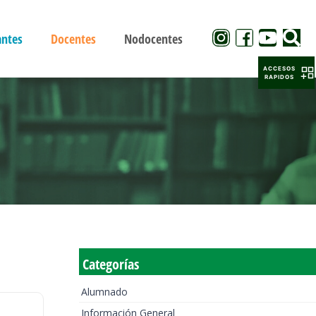
antes
Docentes
Nodocentes
ACCESOS
RAPIDOS
Categorías
Alumnado
Información General