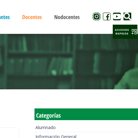
antes
Docentes
Nodocentes
ACCESOS
RAPIDOS
Categorías
Alumnado
Información General