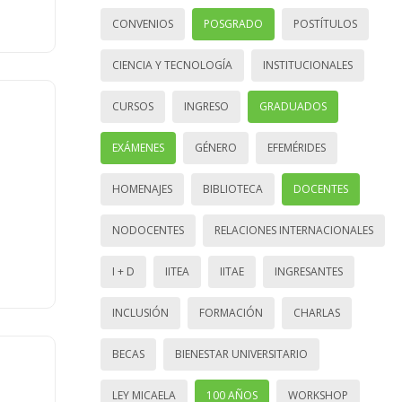
CONVENIOS
POSGRADO
POSTÍTULOS
CIENCIA Y TECNOLOGÍA
INSTITUCIONALES
CURSOS
INGRESO
GRADUADOS
EXÁMENES
GÉNERO
EFEMÉRIDES
HOMENAJES
BIBLIOTECA
DOCENTES
NODOCENTES
RELACIONES INTERNACIONALES
I + D
IITEA
IITAE
INGRESANTES
INCLUSIÓN
FORMACIÓN
CHARLAS
BECAS
BIENESTAR UNIVERSITARIO
LEY MICAELA
100 AÑOS
WORKSHOP