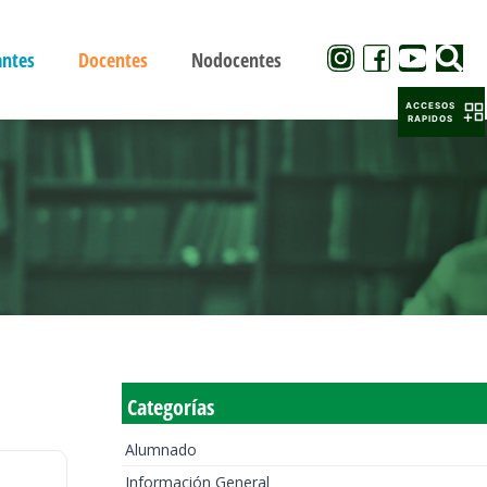
antes
Docentes
Nodocentes
ACCESOS
RAPIDOS
Categorías
Alumnado
Información General