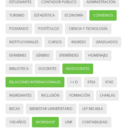
ESTUDIANTES
CONTADOR PÚBLICO
ADMINISTRACIÓN
TURISMO
ESTADÍSTICA
ECONOMÍA
CONVENIOS
POSGRADO
POSTÍTULOS
CIENCIA Y TECNOLOGÍA
INSTITUCIONALES
CURSOS
INGRESO
GRADUADOS
EXÁMENES
GÉNERO
EFEMÉRIDES
HOMENAJES
BIBLIOTECA
DOCENTES
NODOCENTES
RELACIONES INTERNACIONALES
I + D
IITEA
IITAE
INGRESANTES
INCLUSIÓN
FORMACIÓN
CHARLAS
BECAS
BIENESTAR UNIVERSITARIO
LEY MICAELA
100 AÑOS
WORKSHOP
UNR
CONTABILIDAD