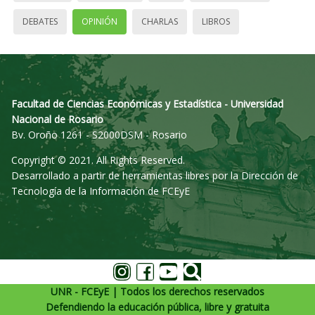
DEBATES
OPINIÓN
CHARLAS
LIBROS
Facultad de Ciencias Económicas y Estadística - Universidad
Nacional de Rosario
Bv. Oroño 1261 - S2000DSM - Rosario
Copyright © 2021. All Rights Reserved.
Desarrollado a partir de herramientas libres por la Dirección de
Tecnología de la Información de FCEyE
UNR - FCEyE | Todos los derechos reservados
Defendiendo la educación pública, libre y gratuita