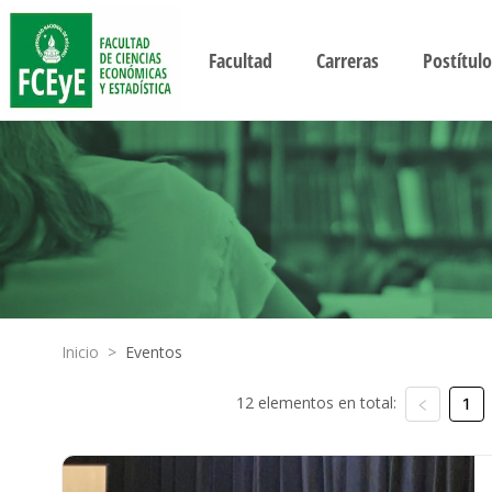
Facultad
Carreras
Postítulo
Inicio
>
Eventos
12 elementos en total:
1