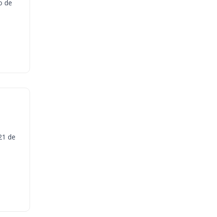
o de
21 de