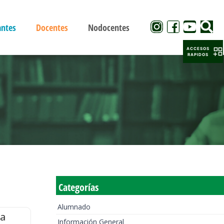
antes
Docentes
Nodocentes
ACCESOS
RAPIDOS
Categorías
Alumnado
la
Información General