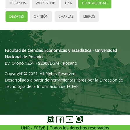
100 AÑOS
WORKSHOP
UNR
CONTABILIDAD
DEBATES
OPINIÓN
CHARLAS
LIBROS
Facultad de Ciencias Económicas y Estadística - Universidad
Nacional de Rosario
Bv. Oroño 1261 - S2000DSM - Rosario
Copyright © 2021. All Rights Reserved.
Desarrollado a partir de herramientas libres por la Dirección de
Tecnología de la Información de FCEyE
UNR - FCEyE | Todos los derechos reservados