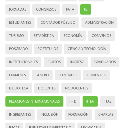
JORNADAS
CONGRESOS
IIATA
IIE
ESTUDIANTES
CONTADOR PÚBLICO
ADMINISTRACIÓN
TURISMO
ESTADÍSTICA
ECONOMÍA
CONVENIOS
POSGRADO
POSTÍTULOS
CIENCIA Y TECNOLOGÍA
INSTITUCIONALES
CURSOS
INGRESO
GRADUADOS
EXÁMENES
GÉNERO
EFEMÉRIDES
HOMENAJES
BIBLIOTECA
DOCENTES
NODOCENTES
RELACIONES INTERNACIONALES
I + D
IITEA
IITAE
INGRESANTES
INCLUSIÓN
FORMACIÓN
CHARLAS
BECAS
BIENESTAR UNIVERSITARIO
LEY MICAELA