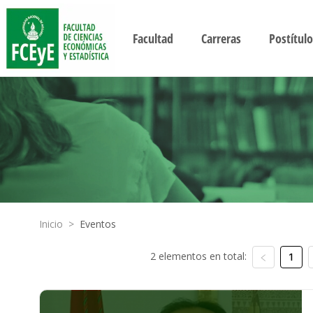
Facultad
Carreras
Postítulo
Inicio
>
Eventos
2 elementos en total:
1