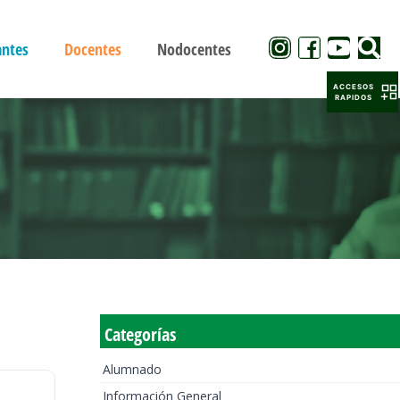
antes
Docentes
Nodocentes
ACCESOS
RAPIDOS
Categorías
Alumnado
Información General