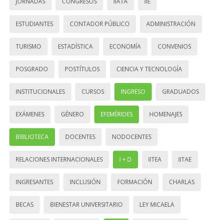
JORNADAS
CONGRESOS
IIATA
IIE
ESTUDIANTES
CONTADOR PÚBLICO
ADMINISTRACIÓN
TURISMO
ESTADÍSTICA
ECONOMÍA
CONVENIOS
POSGRADO
POSTÍTULOS
CIENCIA Y TECNOLOGÍA
INSTITUCIONALES
CURSOS
INGRESO
GRADUADOS
EXÁMENES
GÉNERO
EFEMÉRIDES
HOMENAJES
BIBLIOTECA
DOCENTES
NODOCENTES
RELACIONES INTERNACIONALES
I + D
IITEA
IITAE
INGRESANTES
INCLUSIÓN
FORMACIÓN
CHARLAS
BECAS
BIENESTAR UNIVERSITARIO
LEY MICAELA