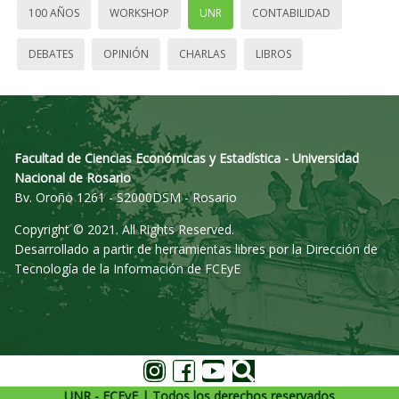
100 AÑOS
WORKSHOP
UNR
CONTABILIDAD
DEBATES
OPINIÓN
CHARLAS
LIBROS
Facultad de Ciencias Económicas y Estadística - Universidad
Nacional de Rosario
Bv. Oroño 1261 - S2000DSM - Rosario
Copyright © 2021. All Rights Reserved.
Desarrollado a partir de herramientas libres por la Dirección de
Tecnología de la Información de FCEyE
UNR - FCEyE | Todos los derechos reservados