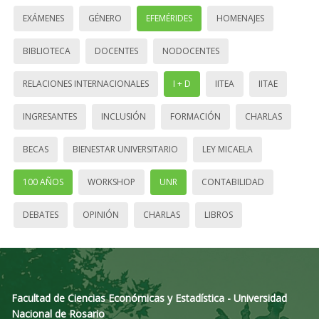
EXÁMENES
GÉNERO
EFEMÉRIDES
HOMENAJES
BIBLIOTECA
DOCENTES
NODOCENTES
RELACIONES INTERNACIONALES
I + D
IITEA
IITAE
INGRESANTES
INCLUSIÓN
FORMACIÓN
CHARLAS
BECAS
BIENESTAR UNIVERSITARIO
LEY MICAELA
100 AÑOS
WORKSHOP
UNR
CONTABILIDAD
DEBATES
OPINIÓN
CHARLAS
LIBROS
Facultad de Ciencias Económicas y Estadística - Universidad
Nacional de Rosario