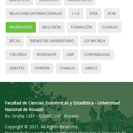
RELACIONES INTERNACIONALES
I + D
IITEA
IITAE
INGRESANTES
INCLUSIÓN
FORMACIÓN
CHARLAS
BECAS
BIENESTAR UNIVERSITARIO
LEY MICAELA
100 AÑOS
WORKSHOP
UNR
CONTABILIDAD
DEBATES
OPINIÓN
CHARLAS
LIBROS
Facultad de Ciencias Económicas y Estadística - Universidad
Nacional de Rosario
Bv. Oroño 1261 - S2000DSM - Rosario
Copyright © 2021. All Rights Reserved.