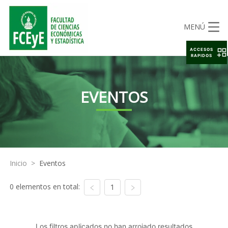
MENÚ
ACCESOS
RAPIDOS
EVENTOS
Inicio
>
Eventos
0 elementos en total:
1
Los filtros aplicados no han arrojado resultados