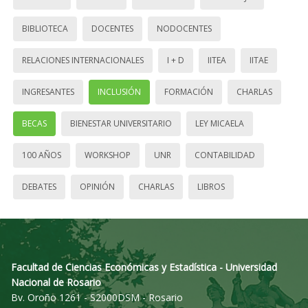
BIBLIOTECA
DOCENTES
NODOCENTES
RELACIONES INTERNACIONALES
I + D
IITEA
IITAE
INGRESANTES
INCLUSIÓN
FORMACIÓN
CHARLAS
BECAS
BIENESTAR UNIVERSITARIO
LEY MICAELA
100 AÑOS
WORKSHOP
UNR
CONTABILIDAD
DEBATES
OPINIÓN
CHARLAS
LIBROS
Facultad de Ciencias Económicas y Estadística - Universidad
Nacional de Rosario
Bv. Oroño 1261 - S2000DSM - Rosario