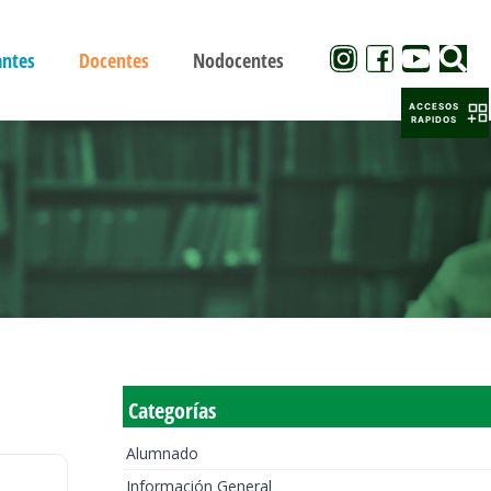
antes
Docentes
Nodocentes
ACCESOS
RAPIDOS
Categorías
Alumnado
Información General