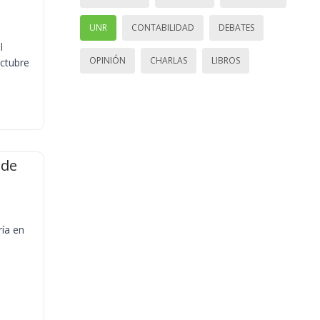
UNR
CONTABILIDAD
DEBATES
l
OPINIÓN
CHARLAS
LIBROS
octubre
 de
ría en