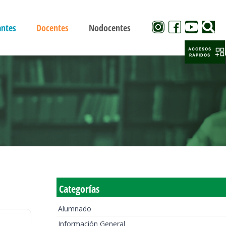
antes
Docentes
Nodocentes
ACCESOS
RAPIDOS
Categorías
Alumnado
Información General