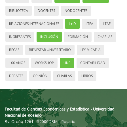
BIBLIOTECA
DOCENTES
NODOCENTES
RELACIONES INTERNACIONALES
I + D
IITEA
IITAE
INGRESANTES
INCLUSIÓN
FORMACIÓN
CHARLAS
BECAS
BIENESTAR UNIVERSITARIO
LEY MICAELA
100 AÑOS
WORKSHOP
UNR
CONTABILIDAD
DEBATES
OPINIÓN
CHARLAS
LIBROS
Facultad de Ciencias Económicas y Estadística - Universidad
Nacional de Rosario
Bv. Oroño 1261 - S2000DSM - Rosario