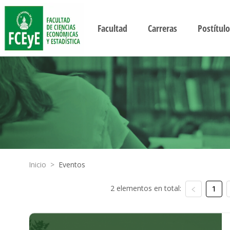
Facultad
Carreras
Postítulo
Inicio
>
Eventos
2 elementos en total:
1