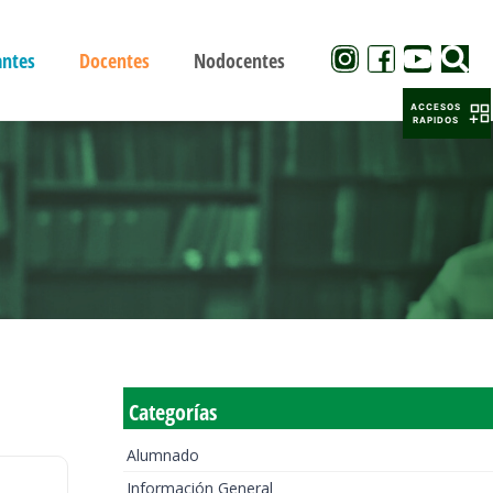
antes
Docentes
Nodocentes
ACCESOS
RAPIDOS
Categorías
Alumnado
Información General