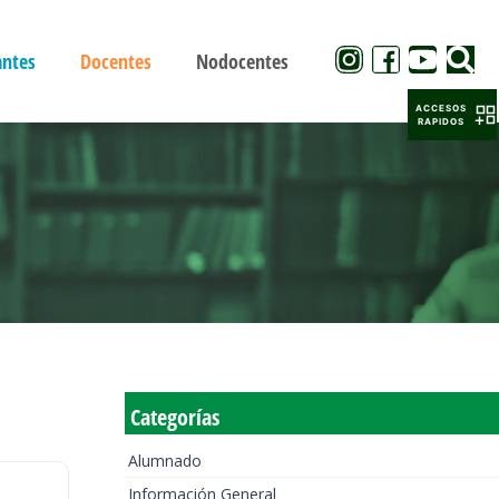
antes
Docentes
Nodocentes
ACCESOS
RAPIDOS
Categorías
Alumnado
Información General