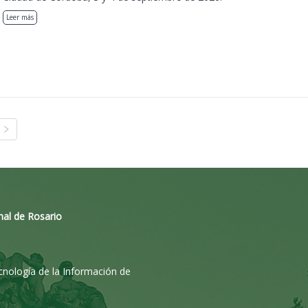
Leer más
nal de Rosario
ecnología de la Información de