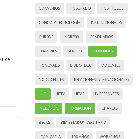
CONVENIOS
POSGRADO
POSTÍTULOS
CIENCIA Y TECNOLOGÍA
INSTITUCIONALES
CURSOS
INGRESO
GRADUADOS
EXÁMENES
GÉNERO
EFEMÉRIDES
21 de
HOMENAJES
BIBLIOTECA
DOCENTES
NODOCENTES
RELACIONES INTERNACIONALES
I + D
IITEA
IITAE
INGRESANTES
INCLUSIÓN
FORMACIÓN
CHARLAS
BECAS
BIENESTAR UNIVERSITARIO
LEY MICAELA
100 AÑOS
WORKSHOP