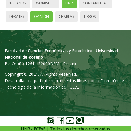
100 AÑOS
WORKSHOP
UNR
CONTABILIDAD
DEBATES
OPINIÓN
CHARLAS
LIBROS
Facultad de Ciencias Económicas y Estadística - Universidad
Nacional de Rosario
Bv. Oroño 1261 - S2000DSM - Rosario
Copyright © 2021. All Rights Reserved.
Desarrollado a partir de herramientas libres por la Dirección de
Tecnología de la Información de FCEyE
UNR - FCEyE | Todos los derechos reservados