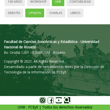
100 AÑOS
WORKSHOP
UNR
CONTABILIDAD
DEBATES
OPINIÓN
CHARLAS
LIBROS
Facultad de Ciencias Económicas y Estadística - Universidad
Nacional de Rosario
Bv. Oroño 1261 - S2000DSM - Rosario
Copyright © 2021. All Rights Reserved.
Desarrollado a partir de herramientas libres por la Dirección de
Tecnología de la Información de FCEyE
UNR - FCEyE | Todos los derechos reservados