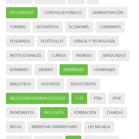
ESTUDIANTES
CONTADOR PÚBLICO
ADMINISTRACIÓN
TURISMO
ESTADÍSTICA
ECONOMÍA
CONVENIOS
POSGRADO
POSTÍTULOS
CIENCIA Y TECNOLOGÍA
INSTITUCIONALES
CURSOS
INGRESO
GRADUADOS
EXÁMENES
GÉNERO
EFEMÉRIDES
HOMENAJES
BIBLIOTECA
DOCENTES
NODOCENTES
RELACIONES INTERNACIONALES
I + D
IITEA
IITAE
INGRESANTES
INCLUSIÓN
FORMACIÓN
CHARLAS
BECAS
BIENESTAR UNIVERSITARIO
LEY MICAELA