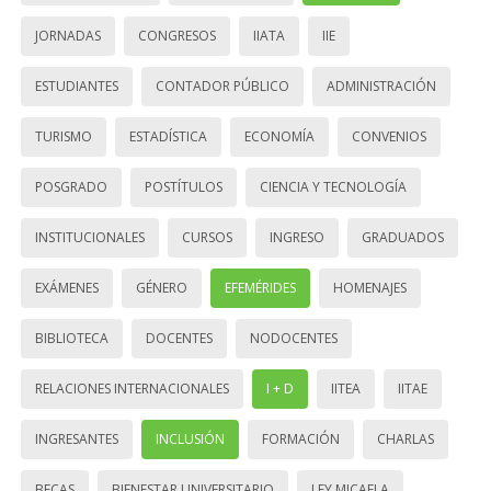
JORNADAS
CONGRESOS
IIATA
IIE
ESTUDIANTES
CONTADOR PÚBLICO
ADMINISTRACIÓN
TURISMO
ESTADÍSTICA
ECONOMÍA
CONVENIOS
POSGRADO
POSTÍTULOS
CIENCIA Y TECNOLOGÍA
INSTITUCIONALES
CURSOS
INGRESO
GRADUADOS
EXÁMENES
GÉNERO
EFEMÉRIDES
HOMENAJES
BIBLIOTECA
DOCENTES
NODOCENTES
RELACIONES INTERNACIONALES
I + D
IITEA
IITAE
INGRESANTES
INCLUSIÓN
FORMACIÓN
CHARLAS
BECAS
BIENESTAR UNIVERSITARIO
LEY MICAELA