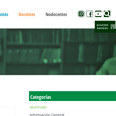
antes
Docentes
Nodocentes
ACCESOS
RAPIDOS
Categorías
Alumnado
Información General