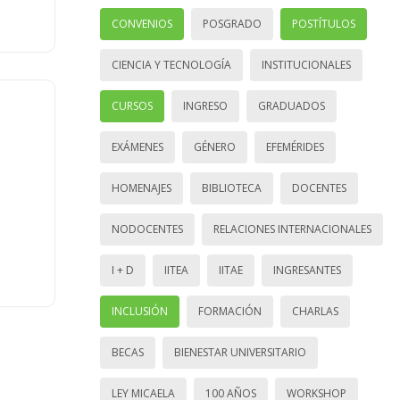
CONVENIOS
POSGRADO
POSTÍTULOS
CIENCIA Y TECNOLOGÍA
INSTITUCIONALES
CURSOS
INGRESO
GRADUADOS
EXÁMENES
GÉNERO
EFEMÉRIDES
HOMENAJES
BIBLIOTECA
DOCENTES
NODOCENTES
RELACIONES INTERNACIONALES
I + D
IITEA
IITAE
INGRESANTES
INCLUSIÓN
FORMACIÓN
CHARLAS
BECAS
BIENESTAR UNIVERSITARIO
LEY MICAELA
100 AÑOS
WORKSHOP