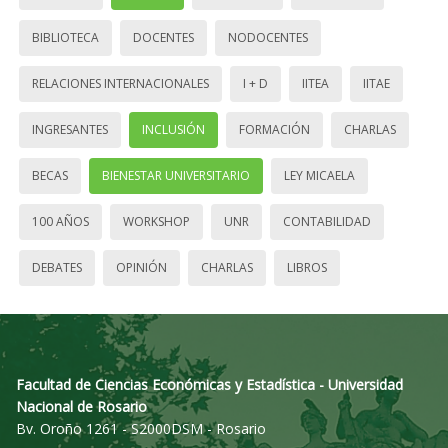
BIBLIOTECA
DOCENTES
NODOCENTES
RELACIONES INTERNACIONALES
I + D
IITEA
IITAE
INGRESANTES
INCLUSIÓN
FORMACIÓN
CHARLAS
BECAS
BIENESTAR UNIVERSITARIO
LEY MICAELA
100 AÑOS
WORKSHOP
UNR
CONTABILIDAD
DEBATES
OPINIÓN
CHARLAS
LIBROS
Facultad de Ciencias Económicas y Estadística - Universidad
Nacional de Rosario
Bv. Oroño 1261 - S2000DSM - Rosario